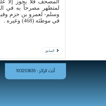
المصحف فلا يجوز إلا عل
لمتطهر مصرحاً به في الك
وسلم- لعمرو بن حزم وفيه:
في موطئه (468) وغيره .
السابق
أنت الزائر : 103253635