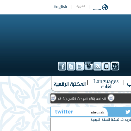
English
|
|
العربية
.........
Languages
|
|
ب
المكتبة الرقمية
لغات
الحلقة (56) المبحث الثامن ( 3-3)
الحلقة (10) الأمثال الواردة في حديث الحارث الأشعري (1-3)
تويتر
ريدات شبكة السنة النبوية