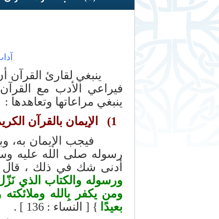
آداب 
ينبغي لقارئ القرآن أ
‏
فيراعي الأدب مع القرآن،
ينبغي مراعاتها وتعاهدها :‏
1) الإيمان بالقرآن الكريم:
فيجب الإيمان به، وبكل م
رسوله صلى الله عليه وسلم
أدنى شك في ذلك ، قال ت
ورسوله والكتاب الذي نَزّ
ومن يكفر بِالله وملائكته 
بعيدًا
} [ النساء : 136 ] .