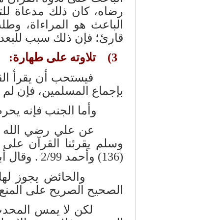
رضاه، كان ذلك مدعاة للتأث
الباعث هو المراءاة، وطلب
قارئ؛ فإن ذلك سبب للبعد 
3) تلاوته على طهارة:
فيستحب أن يقرأ القرآن
بإجماع المسلمين، فإن لم ي
وأما الجنب فإنه يحرم ع
عن علي رضي الله عنه 
وسلم يقرئنا القرآن على ك
(136) وأحمد 2/99 . وقال أبو عيسى: حديث حسن صحيح.
والحائض يجوز لها قرا
الصحيح الصريح على المنع 
لكن لا يمس المحدث ا