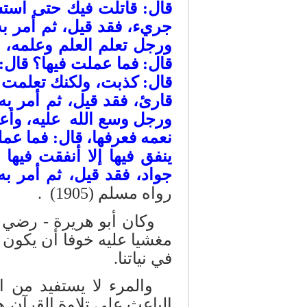
قال: قاتلت فيك حتى است
جريء، فقد قيل، ثم أمر ب
ورجل تعلم العلم وعلمه، و
قال: فما عملت فيها؟ قال:
قال: كذبت، ولكنك تعلمت ا
قارئ، فقد قيل، ثم أمر ب
ورجل وسع الله ‏ عليه، وأ
نعمه فعرفها، قال: فما عم
ينفق فيها إلا أنفقت فيها
‏جواد، ‏فقد قيل، ثم أمر 
رواه مسلم (1905) .
وكان أبو هريرة - رضي ا
مغشيا عليه خوفا أن يكون 
في نياتنا.
والمرء لا يستفيد من ال
الباعث على تلاوة القرآن هو