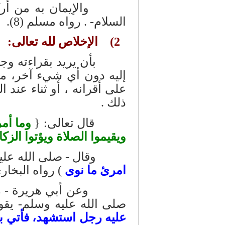
والإيمان به من أركان
السلام- . رواه مسلم (8).
2) الإخلاص لله تعالى:
بأن يريد بقراءته وجميع
إليه دون أي شيء آخر، من 
على أقرانه ، أو ثناء عند 
ذلك .
قال تعالى: {
وما أمر
ويقيموا الصلاة ويؤتوا الزك
وقال - صلى الله عليه
امرئ ما نوى
) رواه البخاري (1) ومسلم (07
وعن أبي هريرة - رضي 
صلى الله عليه وسلم- يقول
عليه رجل استشهد، فأتي به