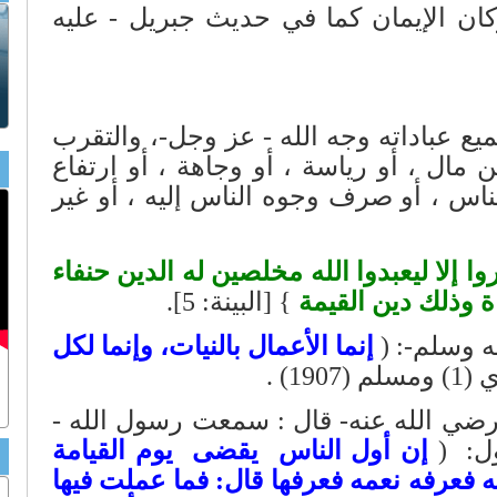
 الإيمان كما في حديث جبريل - عليه
 عباداته وجه الله - عز وجل-، والتقرب
مال ، أو رياسة ، أو وجاهة ، أو ارتفاع
الناس ، أو صرف وجوه الناس إليه ، أو غير
وا إلا ليعبدوا الله مخلصين له الدين حنفاء
اة وذلك دين القيمة
} [البينة: 5].‏
 وسلم-: (
إنما الأعمال بالنيات، وإنما لكل
19) .‏
الله عنه- قال : سمعت رسول الله -
: ‏ (
إن أول الناس ‏ ‏يقضى ‏ ‏يوم القيامة
 فعرفه نعمه فعرفها قال: فما عملت فيها