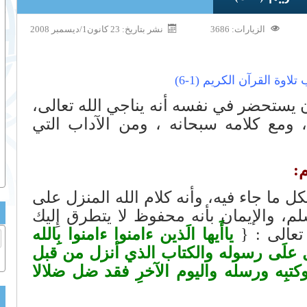
الزيارات: 3686
نشر بتاريخ: 23 كانون1/ديسمبر 2008
تلاوة القرآن الكريم (1-6)
ن يستحضر في نفسه أنه يناجي الله تعالى،
 ومع كلامه سبحانه ، ومن الآداب التي
ا جاء فيه، وأنه كلام الله المنزل على
، والإيمان بأنه محفوظ لا يتطرق إِليك
عالى : {
ياأَيها الَذين ءامنوا ءامنوا بِالله
ل علَى رسوله والكتاب الذي أنزل من قبل
وكتبِه ورسله واليوم الآخرِ فقد ضل ضلالا