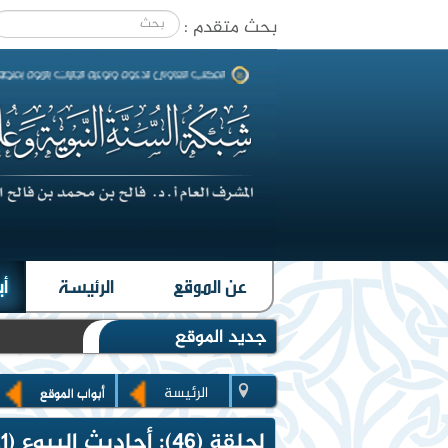
بحث متقدم :
|
عن الموقع
الرئيسة
أب
جديد الموقع
الرئيسة
أبواب الموقع
لحلقة (46): أحاديث البيوع (21) مهر البغي