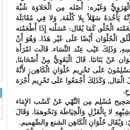
 الْهَرَوِيُّ وَغَيْره: أَصْله مِن الْحَلاوَة شُبِّهَ
َّهُ يَأْخُذهُ سَهْلاً بِلا كُلْفَة, وَلا فِي مُقَابَلَة
عَمْته الْحُلْو, كَمَا يُقَال: عَسَلْته إِذَا أَطْعَمْته
ْلَق الْحُلْوَان أَيْضًا عَلَى غَيْر هَذَا. وَهُوَ أَنْ
فْسِهِ, وَذَلِكَ عَيْب عِنْد النِّسَاء. قَالَت امْرَأَة
َان عَنْ بَنَاتنَا. قَالَ الْبَغَوِيُّ مِنْ أَصْحَابنَا,
ْلِمُونَ عَلَى تَحْرِيم حُلْوَانِ الْكَاهِن; لأَنَّهُ
لَ الْمَال, وَكَذَلِكَ أَجْمَعُوا عَلَى تَحْرِيم أُجْرَة
ْحِ.
ر صَحِيح مُسْلِم مِن النَّهْي عَنْ كَسْب الإِمَاء
ب
َشِبْهِهِ لا بِالْغَزْلِ وَالْخِيَاطَة وَنَحْوهمَا. وَقَالَ
ابِيّ: وَيُقَال حُلْوَانِ الْكَاهِن الشنع والصِّهميم.