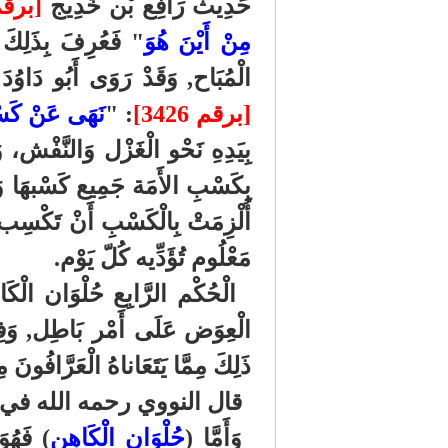
حَدِيث رَافِع بْن خَدِيج
[برقم 27
مِنْ أَيْنَ هُوَ
" فَعُرِفَ بِذَلِكَ ال
الْمُبَاح, وَقَدْ رَوَى أَبُو دَاوُ
[برقم 3426]
: "
نَهَى عَنْ كَسْ
بِيَدِهِ نَحْو الْغَزْل وَالنَّفْش، 
بِكَسْبِ الأَمَة جَمِيع كَسْبهَا وَهُ
أُلْزِمَتْ بِالْكَسْبِ أَنْ تَكْسِب ب
مَعْلُوم تُؤَدِّيه كُلّ يَوْم.
الْحُكْم الرَّابِع حُلْوَان الْكَا
الْعِوَض عَلَى أَمْر بَاطِل, وَفِي
ذَلِكَ مِمَّا يَتَعَاناهُ الْعَرَّافُو
قال النووي رحمه الله ف
وَأَمَّا (
حُلْوَانِ الْكَاهِن
) فَهُوَ