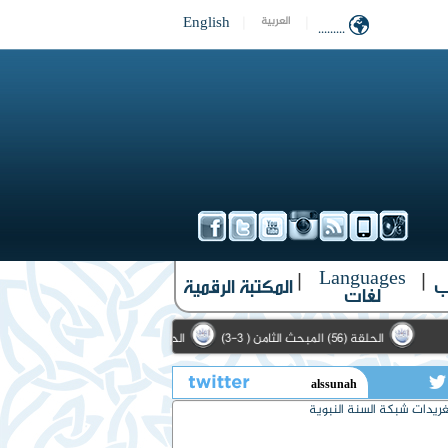
English
|
|
العربية
.........
Languages
|
|
ب
المكتبة الرقمية
لغات
الحلقة (56) المبحث الثامن ( 3-3)
الحلقة (10) الأمثال الواردة في حديث الحارث الأشعري (1-3)
تويتر
ريدات شبكة السنة النبوية