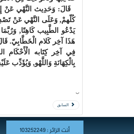
قَالَ: وَحَدِيث النَّهْي عَنْ إِتْ
كُلّهمْ, وَعَلَى النَّهْي عَنْ تَصْد
يَدْعُو الطَّبِيب كَاهِنًا, وَرُبَّم
هَذَا آخِر كَلام الْخَطَّابِيّ. قَالَ
فِي آخِر كِتَابه الْأَحْكَام السّ
بِالْكِهَانَةِ وَاللَّهْو, وَيُؤَدِّب عَل
ب
السابق
أنت الزائر : 103252249