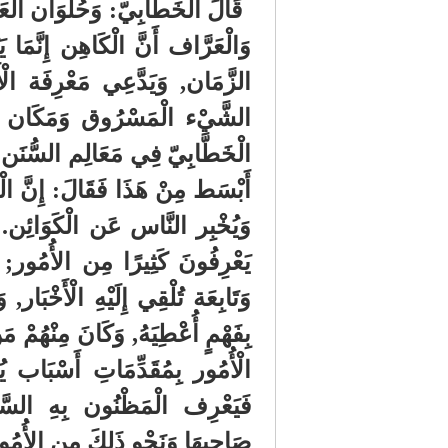
قَالَ الْخَطَّابِيّ: وَحُلْوَان الْ
وَالْعَرَّاف أَنَّ الْكَاهِن إِنَّمَا
الزَّمَان, وَيَدَّعِي مَعْرِفَة الْ
الشَّيْء الْمَسْرُوق وَمَكَان الض
الْخَطَّابِيّ فِي مَعَالِم السُّنَن 
أَبْسَط مِنْ هَذَا فَقَالَ: إِنَّ ال
وَيُخْبِر النَّاس عَن الْكَوَائِن. ق
يَعْرِفُونَ كَثِيرًا مِن الأُمُور; ف
وَتَابِعَة تُلْقِي إِلَيْهِ الْأَخْبَار
بِفَهْمٍ أُعْطِيَهُ, وَكَانَ مِنْهُمْ م
الْأُمُور بِمُقَدِّمَاتِ أَسْبَاب ي
فَيَعْرِف الْمَظْنُون بِهِ السَّرِق
صَاحِبهَا وَنَحْو ذَلِكَ مِن الأُمُور,