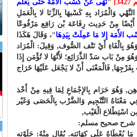
34]
"
نَهَى عَنْ كَسْب الأَمَة حَتَّى يُعْلَم
نَّهْي وَالْمُرَاد بِهِ كَسْبهَا بِالزِّنَا لا بِالْعَمَلِ
دَ أَيْضًا مِنْ حَدِيث رِفَاعَة بْن رَافِع مَرْفُوعًا
ب الأَمَة إِلا مَا عَمِلَتْ بِيَدِهَا
"، وَقَالَ هَكَذَا
وَهُوَ بِالْفَاءِ أَيْ نَتْف الصُّوف, وَقِيلَ: الْمُرَاد
وَ مِنْ بَاب سَدّ الذَّرَائِع؛ لأَنَّهَا لا تُؤْمَن إِذَا
ِفَرْجِهَا, فَالْمَعْنَى أَنْ لا يَجْعَل عَلَيْهَا خَرَاج
هِن, وَهُوَ حَرَام بِالإِجْمَاعِ لِمَا فِيهِ مِنْ أَخْذ
 مَعْنَاهُ التَّنْجِيم وَالضَّرْب بِالْحَصَى وَغَيْر
نَ مِن اسْتِطْلاع الْغَيْب,
ي شرح صحيح مسلم:
 مَا يُعْطَاهُ عَلَى كِهَانَته. يُقَال مِنْهُ: حَلَوْته