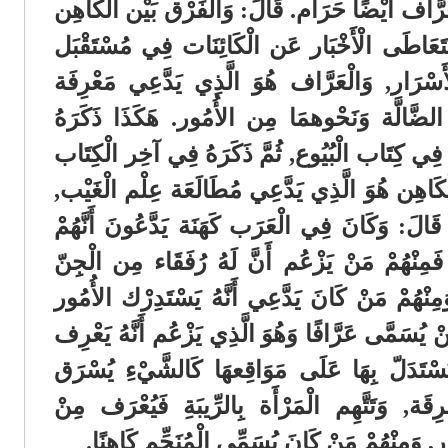
عَرَّاف أَيْضًا حَرَام. قَالَ: وَالْفَرْق بَيْن الْكَاهِن
 يَتَعَاطَى الْأَخْبَار عَن الْكَائِنَات فِي مُسْتَقْبَل
أَسْرَار, وَالْعَرَّاف هُوَ الَّذِي يَدَّعِي مَعْرِفَة
َّالَّة وَنَحْوهمَا مِن الأُمُور. هَكَذَا ذَكَرَهُ
فِي كِتَاب الْبُيُوع, ثُمَّ ذَكَرَهُ فِي آخِر الْكِتَاب
ْكَاهِن هُوَ الَّذِي يَدَّعِي مُطَالَعَة عِلْم الْغَيْب,
َالَ: وَكَانَ فِي الْعَرَب كَهَنَة يَدَّعُونَ أَنَّهُمْ
َمِنْهُمْ مَنْ يَزْعُم أَنَّ لَهُ رُفَقَاء مِن الْجِنّ
, وَمِنْهُمْ مَنْ كَانَ يَدَّعِي أَنَّهُ يَسْتَدِرْك الأُمُور
َنْ يُسَمَّى عَرَّافًا وَهُوَ الَّذِي يَزْعُم أَنَّهُ يَعْرِف
ُسْتَدَلّ بِهَا عَلَى مَوَاقِعهَا كَالشَّيْءِ يُسْرَق
َة, وَتَتَّهِم الْمَرْأَة بِالرِّيبَةِ فَيُعْرَف مِنْ
 وَمِنْهُمْ مَنْ كَانَ يُسَمِّي الْمُنَجِّم كَاهِنًا.