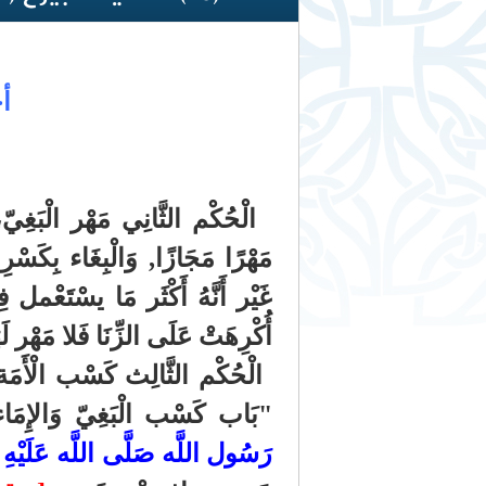
أح
الْحُكْم الثَّانِي مَهْر الْبَغِيّ، 
مَهْرًا مَجَازًا, وَالْبِغَاء بِكَسْرِ
غَيْر أَنَّهُ أَكْثَر مَا يسْتَعْمل ف
أُكْرِهَتْ عَلَى الزِّنَا فَلا مَهْر لَه
الْحُكْم الثَّالِث كَسْب الْأ
"بَاب كَسْب الْبَغِيّ وَالإِمَا
رَسُول اللَّه صَلَّى اللَّه عَلَيْهِ