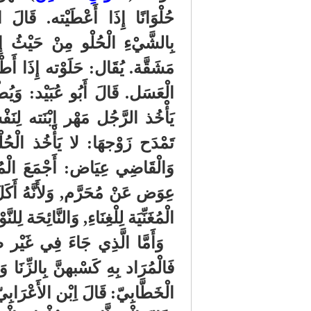
حُلْوَانًا إِذَا أَعْطَيْته. قَالَ
بِالشَّيْءِ الْحُلْو مِنْ حَيْثُ إِن
مَشَقَّة. يُقَال: حَلَوْته إِذَا أَطْ
الْعَسَل. قَالَ أَبُو عُبَيْد: وَيُط
يَأْخُذ الرَّجُل مَهْر اِبْنَته لِنَ
تَمْدَح زَوْجهَا: لا يَأْخُذ الْحُلْو
وَالْقَاضِي عِيَاض: أَجْمَعَ الْمُس
عِوَض عَنْ مُحَرَّم, وَلأَنَّهُ أَكَ
الْمُغَنِّيَة لِلْغِنَاءِ, وَالنَّائِحَة لِلنَّو
وَأَمَّا الَّذِي جَاءَ فِي غَيْ
فَالْمُرَاد بِهِ كَسْبهنَّ بِالزِّنَا و
الْخَطَّابِيّ: قَالَ اِبْن الأَعْرَ