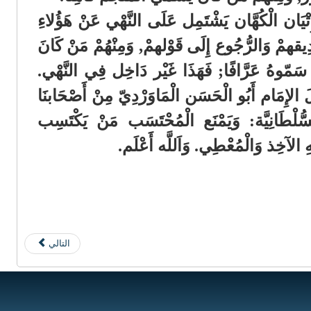
يَان الْكُهَّان يَشْتَمِل عَلَى النَّهْي عَنْ هَؤُلاءِ
ِيقهمْ وَالرُّجُوع إِلَى قَوْلهمْ, وَمِنْهُمْ مَنْ كَانَ
َا سَمّوهُ عَرَّافًا; فَهَذَا غَيْر دَاخِل فِي النَّهْي.
 الإِمَام أَبُو الْحَسَن الْمَاوَرْدِيّ مِنْ أَصْحَابنَا
ُلْطَانِيَّة: وَيَمْنَع الْمُحْتَسَب مَنْ يَكْتَسِب
َيْهِ الآخِذ وَالْمُعْطِي. وَاَللَّه أَعْلَم.
التالي