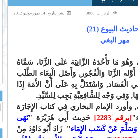
الزيارات: 3886
نشر بتاريخ: 14 تموز/يوليو 2012
اديث البيوع (21)
مهر البغي
وَهُوَ مَا تَأْخُذهُ الزَّانِيَة عَلَى الزِّنَا، سَمَّاهُ
 أَوَّله الزِّنَا وَالْفُجُور, وَأَصْل الْبِغَاء الطَّلَب
ِي الْفَسَاد, وَاسْتَدَلَّ بِهِ عَلَى أَنَّ الأَمَة إِذَا
َا, وَفِي وَجْه لِلشَّافِعِيَّةِ يَجِب لِلسَّيِّدِ.
َمَة, وأورد الإمام البخاري فِي كتاب الإِجَارَة
ء"
[برقم 2283]
حَدِيث أَبِي هُرَيْرَة "
نَهَى
 وَسَلَّمَ عَنْ كَسْب الإِمَاء
" زَادَ أَبُو دَاوُدَ مِنْ