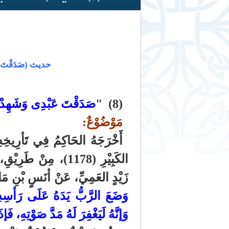
حديث (صَدَقْتَ عَبْ
(8) "
صَدَقْتَ عَبْدِى وَشَهِدْت
مَوْضُوْعٌ:
أَخْرَجَهُ الحَاكِمُ فِي تَأرِيخِ
الكَبِيْرِ (1178)، مِن
زَيْدٍ العَمِيِّ، عَنْ أنَسٍ بْنِ مَا
وَضَعَ الرَّبُّ يَدَهُ عَلَى رَأسِهِ
وَإنَّهُ لَيَغْفِرَ لَهُ مَدَّ صَوْتِهِ، فَ