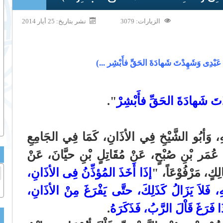
الزيارات: 3079
نشر بتاريخ: 25 أيار 2014
دِى وَشَهِدْتَ شَهادَةَ الحَقِّ فأَبْشِر ...)
َ شَهادَةَ الحَقِّ فأَبْشِرْ
".
هِ، وَأبُو الشَّيْخِ فِي الأذَانِ، كَمَا فِي الجَامِعِ
ْ طَرِيْقِ، عُمَر بْنِ صُبْحٍ، عَنْ مُقَاتِلٍ بْنِ حيَّانَ، عَنْ
لِكٍ، مَرْفُوْعَاً، "
إذَا أَخَذَ المُؤذِّنُ فِى الأذَانِ،
، فَلاَ يَزَالُ كَذَلِكَ، حتَّى يَفْرَغَ مِنْ الأذَانِ،
إذَا فَرَغَ قَاْلَ الرَّبُ، فَذَكَرَهُ
.