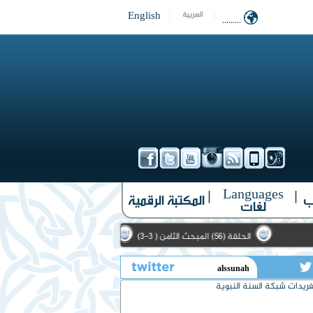
English
|
|
العربية
.........
Languages
|
|
ب
المكتبة الرقمية
لغات
الحلقة (56) المبحث الثامن ( 3-3)
الحلقة (10) الأمثال الواردة في حديث الحارث الأشعري (1-3)
تويتر
ريدات شبكة السنة النبوية