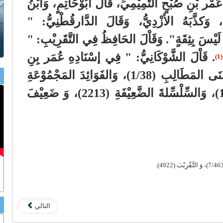
مْر بْنِ صُبْحٍ التَّمِيْمِيِّ، قَاْلَ أبُوْحَاتِمٍ، وَابْنُ
وَكذَّبَهُ الأزْدِيُّ، وَقَالَ الدَّارقُطْنِيُّ: "
 لَيْسَ بِثِقَةٍ". وَقَاْلَ الحَافِظُ فِي التَّقَرِيْبِ: "
. قَاْلَ الشَّوْكَانِيُّ: " فِي إسْنَادِهِ عُمَر بِنِ
(1)
صُبْحٍ، وَضَّاعٌ ". وَانْظُر: أسْنَى المَطَالِبِ (1/38)، وَالفَوَائِدَ المَجْمُوْعَةِ
(24)، وَتَنْزِيْهَ الشَّرِيْعَةِ (109)، وَالسِّلْسِّلةَ الضَّعِيْفَةِ (2213)، وَ ضَعِيْفَ
التالي