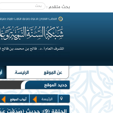
بحث متقدم :
|
عن الموقع
الرئيسة
أب
جديد الموقع
الرئيسة
أبواب الموقع
الحلقة (9): حديث (صَدَقْتَ عَبْدِى وَشَهِدْتَ شَهادَةَ الحَقِّ فأَبْشِر ...)