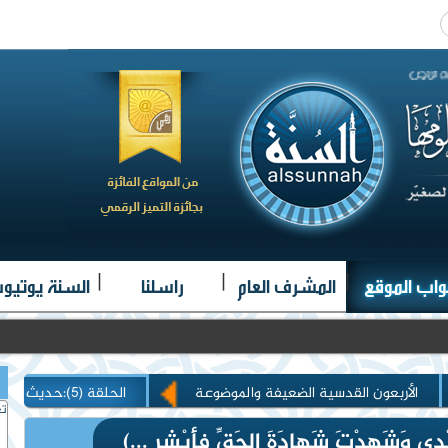
|
|
|
واب الموقع
المشرف العام
راسلنا
السنة يوتيو
الأربعون القدسية الضعيفة والموضوعة
الحلقة (5):حديث (إنَّ مِنْ عِبَادِي مَنْ لاَ يَصْلِحُ إيْمَانُهُ ... )
تغ