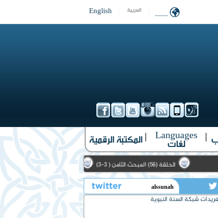
English
|
|
العربية
.........
Languages
|
|
ب
المكتبة الرقمية
لغات
الحلقة (56) المبحث الثامن ( 3-3)
الحلقة (10) الأمثال الواردة في حديث الحارث الأشعري (1-3)
تويتر
ريدات شبكة السنة النبوية