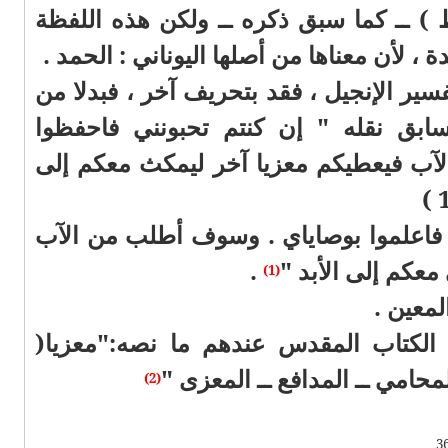
يط ) ــ كما سبق ذكره ــ ولكن هذه اللفظة
 لأن معناها من أصلها اليوناني : الحمد .
سير الإنجيل ، فقد بتحريف آخر ، فبدلا من
سابق نقله " إن كنتم تحبونني فاحفظوا
لآب فيعطيكم معزيا آخر ليمكث معكم إلى
ني فاعلموا بوصاياي . وسوف أطلب من الآب
معكم إلى الأبد "
.
(1)
لمعين .
الكتاب المقدس عندهم ما نصه:"معزيا(
لمحامي ــ المدافع ــ المعزى "
(2)