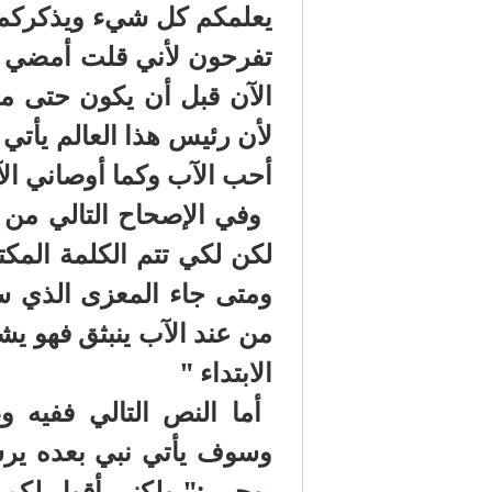
يعلمكم كل شيء ويذكركم بك
تفرحون لأني قلت أمضي إل
الآن قبل أن يكون حتى متى
لأن رئيس هذا العالم يأتي
أحب الآب وكما أوصاني الآ
لكن لكي تتم الكلمة المك
ومتى جاء المعزى الذي سأ
من عند الآب ينبثق فهو يش
الابتداء "
أما النص التالي ففيه 
وسوف يأتي نبي بعده يرشد
يوحى :" ولكني أقول لكم ا