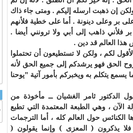
ولكن إن ذهبت ارسله إليكم . ومتى جاء ذاك
لى بر وعلى دينونة . أما على خطية فلأنهم
بر فلأني ذاهب إلى أبي ولا ترونني أيضا .
 هذا العالم قد دين .
لأقول لكم ، ولكن لا تستطيعون أن تحتملوا
روح الحق فهو يرشدكم إلى جميع الحق لأنه
 يسمع يتكلم به ويخبركم بأمور آتية "يوحنا
ل الدكتور ثامر الغشيان ــ مأخوذة من
ة الآن ، وهي الطبعة المعتمدة التي تطبع
ب
ا الكنائس حول العالم كله ، أما الترجمات
فلا يذكرون ( المعزى ) وإنما يقولون (