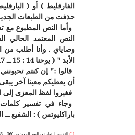
الفارقليط ) أو ( البارقل
حذفت من الطبعات الجديدة ،
وأما النص المطبوع مع تف
النص المعتمد الحالي ال
وصاياي . وأنا أطلب من ا
الأبد " ( يوحنا 14 : 15 ــ 17 )
قالوا :" إن كنتم تحبون
أن يعطيكم معينا آخر يبقى 
فغيروا لفظ المعزى إلى ا
وجاء في تفسير كلمات 
باراكليوتس ) : الشفيع ــ ا
(1)
التفسير التطبيقي للعهد الجديد ص 360 ــ 365