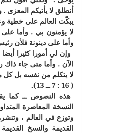
أنطلق لا يأتيكم المعزى . 
يبكّت العالم على خطية وع
لا يؤمنون بي . وأما على 
وأما على دينونة فلأن رئيس
وإن لي أمورا كثيرا أيضا 
الآن . وأما متى جاء ذاك 
لا يتكلم من نفسه بل كل ما
( 16 : 7 ــ 13).
هذه النصوص ــ كما يقو
النسخة المعاصرة المتداول
وتوزع في العالم ، وتنشره
القديمة والنسخ القديمة 