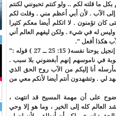
ل ما قلته لكم .. ولو كنتم تحبونني لكنتم
ى الآب . لأن أبي أعظم مني . وقلت لكم
 كان تؤمنون . لا اتكلم أيضا معكم كثيرا
 وليس له في شيء . ولكن ليفهم العالم أني
ب هكذا أفعل ".
وفي الإصحاح التالي من إنجيل يوحنا نفسه( 15: 25 ــ 27 ) قوله :"
توبة في ناموسهم إنهم أبغضوني بلا سبب .
رسله أنا إليكم من الآب روح الحق الذي
هد لي . وتشهدون أنتم أيضا لأنكم معي من
وضوح على أن مهمة المسيح قد انتهت ،
 العالم كله إلى الخير ، وما هو إلا وحي
لحق : إنه خير لكم أن أنطلق . لأنه إن لم