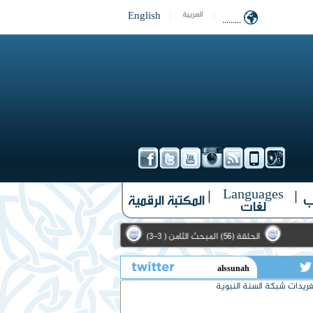
English
|
|
العربية
.........
Languages
|
|
ب
المكتبة الرقمية
لغات
الحلقة (56) المبحث الثامن ( 3-3)
الحلقة (10) الأمثال الواردة في حديث الحارث الأشعري (1-3)
تويتر
ريدات شبكة السنة النبوية